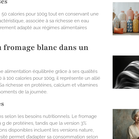
ses
 50 calories pour 100g tout en conservant une
ctéristique, associée à sa richesse en eau
ièrement adapté aux régimes alimentaires
du fromage blanc dans un
e alimentation équilibrée grâce à ses qualités
à 100 calories pour 100g, il représente un allié
Sa richesse en protéines, calcium et vitamines
 moments de la journée.
es
s selon les besoins nutritionnels. Le fromage
 g de protéines, tandis que la version 3%
ons disponibles incluent les versions nature,
versité permet d’adapter sa consommation selon