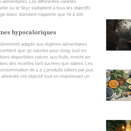
alimentaires. Les différentes variétés
le ou le Skyr, s’adaptent à tous les objectifs
mage blanc standard n’apporte que 70 à 100
imes hypocaloriques
ulièrement adapté aux régimes alimentaires
contient que 50 calories pour 100g, tout en
ions disponibles nature, aux fruits, enrichi en
 dans des recettes tant sucrées que salées. Les
nsommation de 2 à 3 produits laitiers par jour,
 atteindre cet objectif tout en maintenant un