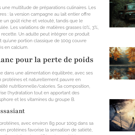
une multitude de préparations culinaires. Les
es : la version campagne au lait entier offre
 un goût riche et velouté, tandis que le
ée. Les variations de matières grasses (0%, 3%,
recette. Un adulte peut intégrer ce produit
nt qu’une portion classique de 100g couvre
s en calcium.
anc pour la perte de poids
e dans une alimentation équilibrée, avec ses
en protéines et naturellement pauvre en
alité nutritionnelle/calories. Sa composition,
e l’hydratation tout en apportant des
phore et les vitamines du groupe B.
assasiant
 protéines, avec environ 8g pour 100g dans sa
en protéines favorise la sensation de satiété,