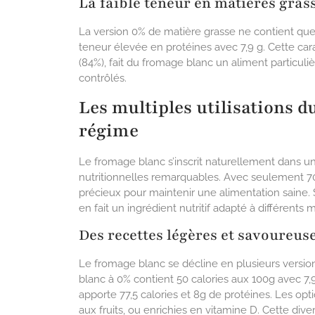
La faible teneur en matières gras
La version 0% de matière grasse ne contient que
teneur élevée en protéines avec 7,9 g. Cette cara
(84%), fait du fromage blanc un aliment particul
contrôlés.
Les multiples utilisations 
régime
Le fromage blanc s’inscrit naturellement dans un
nutritionnelles remarquables. Avec seulement 70 
précieux pour maintenir une alimentation saine. 
en fait un ingrédient nutritif adapté à différents
Des recettes légères et savoureus
Le fromage blanc se décline en plusieurs version
blanc à 0% contient 50 calories aux 100g avec 7,9
apporte 77,5 calories et 8g de protéines. Les opti
aux fruits, ou enrichies en vitamine D. Cette di