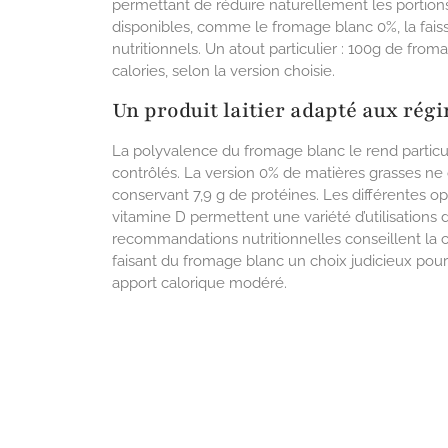
permettant de réduire naturellement les portions 
disponibles, comme le fromage blanc 0%, la faissel
nutritionnels. Un atout particulier : 100g de fro
calories, selon la version choisie.
Un produit laitier adapté aux rég
La polyvalence du fromage blanc le rend partic
contrôlés. La version 0% de matières grasses ne 
conservant 7,9 g de protéines. Les différentes opt
vitamine D permettent une variété d’utilisations
recommandations nutritionnelles conseillent la co
faisant du fromage blanc un choix judicieux pour
apport calorique modéré.