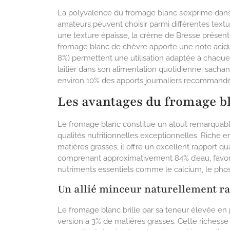
La polyvalence du fromage blanc s’exprime dans 
amateurs peuvent choisir parmi différentes textur
une texture épaisse, la crème de Bresse présente
fromage blanc de chèvre apporte une note acidul
8%) permettent une utilisation adaptée à chaque 
laitier dans son alimentation quotidienne, sacha
environ 10% des apports journaliers recommandé
Les avantages du fromage bl
Le fromage blanc constitue un atout remarquabl
qualités nutritionnelles exceptionnelles. Riche 
matières grasses, il offre un excellent rapport qu
comprenant approximativement 84% d’eau, favoris
nutriments essentiels comme le calcium, le phos
Un allié minceur naturellement r
Le fromage blanc brille par sa teneur élevée en
version à 3% de matières grasses. Cette richesse 